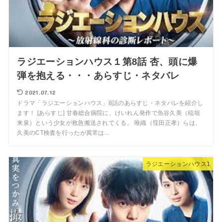
ラジエーションハウス１第8話 杏、頭に爆
弾を抱える・・・あらすじ・ネタバレ
2021.07.12
ドラマ「ラジエーションハウス」8話のあらすじ・ネタバレを紹介し
ます！ [あらすじ] 甘春総合病院に、けいれん発作で魚谷久美（稲垣
来泉）という少女が救急搬送されてくる。 唯織（窪田正孝）らは、
久美のCT検査を行ったが異常は...
ラジエーションハウス1