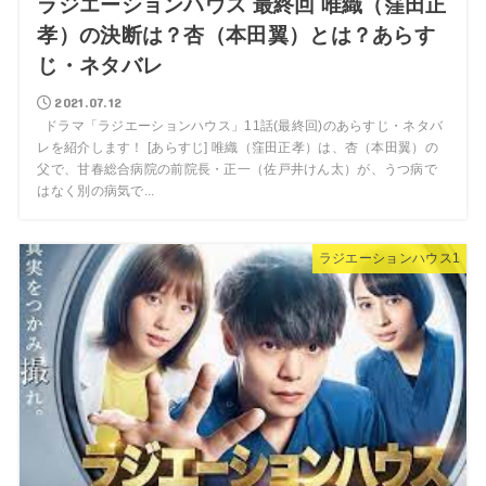
ラジエーションハウス 最終回 唯織（窪田正
孝）の決断は？杏（本田翼）とは？あらす
じ・ネタバレ
2021.07.12
ドラマ「ラジエーションハウス」11話(最終回)のあらすじ・ネタバ
レを紹介します！ [あらすじ] 唯織（窪田正孝）は、杏（本田翼）の
父で、甘春総合病院の前院長・正一（佐戸井けん太）が、うつ病で
はなく別の病気で...
ラジエーションハウス1