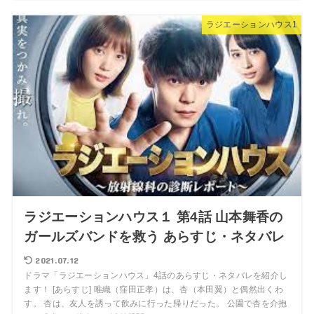
ラジエーションハウス1
ラジエーションハウス１ 第4話 山本舞香の
ガールズバンドを救う あらすじ・ネタバレ
2021.07.12
ドラマ「ラジエーションハウス」4話のあらすじ・ネタバレを紹介し
ます！ [あらすじ] 唯織（窪田正孝）は、杏（本田翼）と偶然出くわ
す。 杏は、友人を誘って飲みに行った帰りだった。 公園で杏を介抱