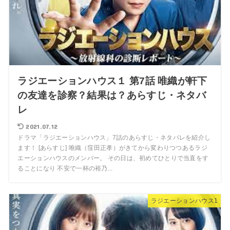
ラジエーションハウス１ 第7話 唯織が軒下
の友達を診察？結果は？あらすじ・ネタバ
レ
2021.07.12
ドラマ「ラジエーションハウス」7話のあらすじ・ネタバレを紹介し
ます！ [あらすじ] 唯織（窪田正孝）がきてから変わりつつあるラジ
エーションハウスのメンバー。 その日は、初めてひとりで当直をす
ることになり 不安で一杯の裕乃...
ラジエーションハウス1