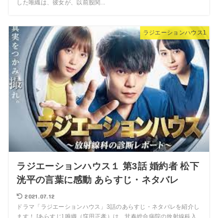
した唯織は、彼女が、以前股関...
ラジエーションハウス1
ラジエーションハウス１ 第3話 婚約者 松下
洸平の言葉に感動 あらすじ・ネタバレ
2021.07.12
ドラマ「ラジエーションハウス」3話のあらすじ・ネタバレを紹介し
ます！ [あらすじ] 唯織（窪田正孝）は、甘春総合病院の放射線科入