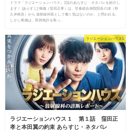
ドラマ「ラジエーションハウス」2話のあらすじ・ネタバレを紹介し
ます！ [あらすじ] 唯織（窪田正孝）は、甘春総合病院院長の渚（和
久井映見）から 放射線科医として働く気はないのか、と問われる。
しかし唯織は、医師免許を取っ...
ラジエーションハウス1
ラジエーションハウス 1 第１話 窪田正
孝と本田翼の約束 あらすじ・ネタバレ