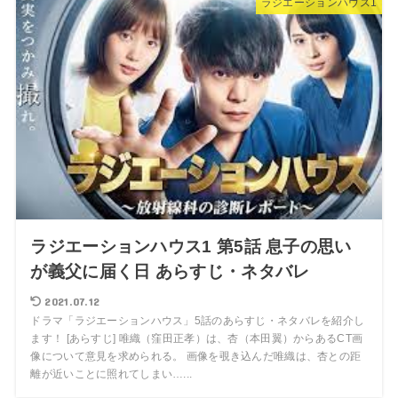
ラジエーションハウス1
ラジエーションハウス1 第5話 息子の思い
が義父に届く日 あらすじ・ネタバレ
2021.07.12
ドラマ「ラジエーションハウス」5話のあらすじ・ネタバレを紹介し
ます！ [あらすじ] 唯織（窪田正孝）は、杏（本田翼）からあるCT画
像について意見を求められる。 画像を覗き込んだ唯織は、杏との距
離が近いことに照れてしまい…...