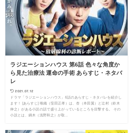
ラジエーションハウス 第6話 色々な角度か
ら見た治療法 運命の手術 あらすじ・ネタバ
レ
2021.07.12
ドラマ「ラジエーションハウス」6話のあらすじ・ネタバレを紹介し
ます！ [あらすじ] 唯織（窪田正孝）は、杏（本田翼）と辻村（鈴木
伸之）がある小説の話で盛り上がっているところを目撃する。 その
小説とは、鏑木（浅野和之）が取...