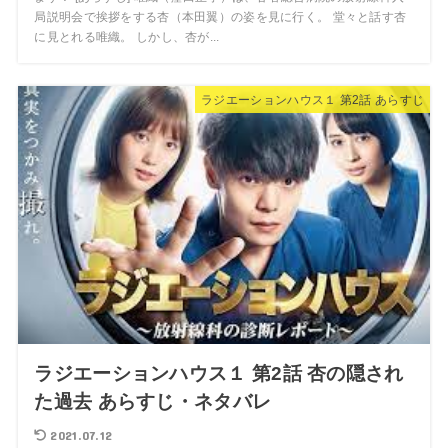
局説明会で挨拶をする杏（本田翼）の姿を見に行く。 堂々と話す杏
に見とれる唯織。 しかし、杏が...
ラジエーションハウス１ 第2話 あらすじ
ラジエーションハウス１ 第2話 杏の隠され
た過去 あらすじ・ネタバレ
2021.07.12