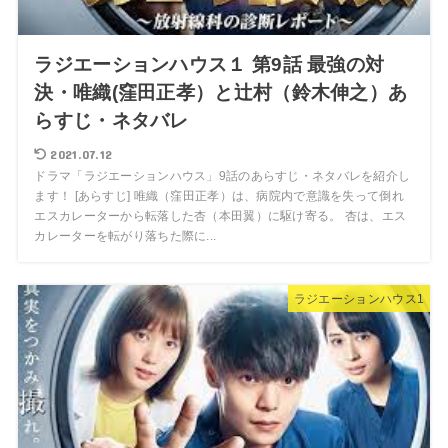
ラジエーションハウス１ 第9話 最強の対
決・唯織(窪田正孝）と辻村（鈴木伸之）あ
らすじ・ネタバレ
2021.07.12
ドラマ「ラジエーションハウス」9話のあらすじ・ネタバレを紹介し
ます！ [あらすじ] 唯織（窪田正孝）は、病院内で意識を失って倒れ
エスカレーターから転落した杏（本田翼）に駆け寄る。 杏は、エス
カレーターを転がり落ちた際に...
ラジエーションハウス1