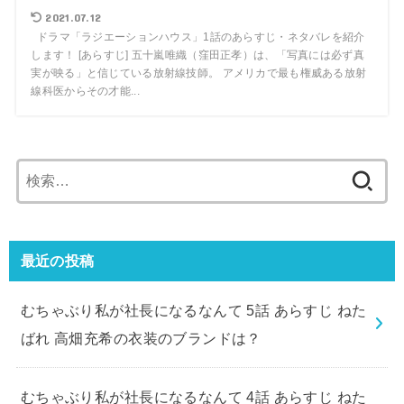
2021.07.12
ドラマ「ラジエーションハウス」1話のあらすじ・ネタバレを紹介
します！ [あらすじ] 五十嵐唯織（窪田正孝）は、「写真には必ず真
実が映る」と信じている放射線技師。 アメリカで最も権威ある放射
線科医からその才能...
検
索:
最近の投稿
むちゃぶり私が社長になるなんて 5話 あらすじ ねた
ばれ 高畑充希の衣装のブランドは？
むちゃぶり私が社長になるなんて 4話 あらすじ ねた