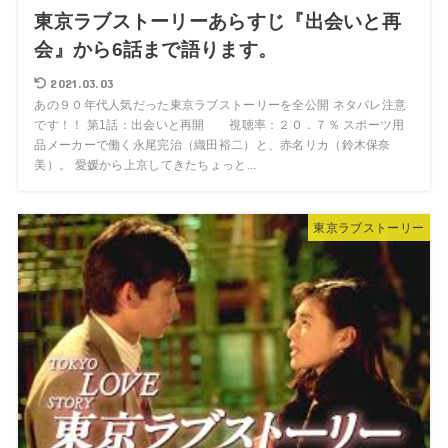
東京ラブストーリーあらすじ『出会いと再
会』から6話まで語ります。
2021.03.03
あの９０年代人気だった東京ラブストーリーを全公開 ネタバレ注意
です！！ 第1話：出会いと再開 視聴率：２０．７％ スポーツ用
品メーカーで働く永尾完治（織田裕二）と、赤名リカ（鈴木保奈
美）。 愛媛から上京してきたちょっと...
東京ラブストーリー