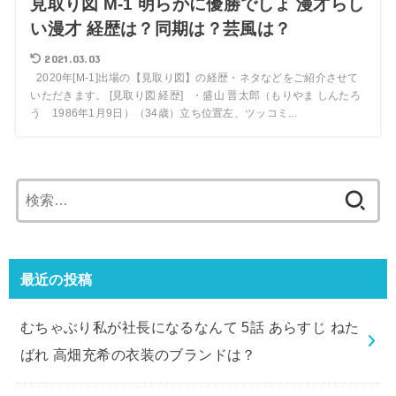
見取り図 M-1 明らかに優勝でしょ 漫才らし
い漫才 経歴は？同期は？芸風は？
2021.03.03
2020年[M-1]出場の【見取り図】の経歴・ネタなどをご紹介させて
いただきます。 [見取り図 経歴] ・盛山 晋太郎（もりやま しんたろ
う 1986年1月9日）（34歳）立ち位置左、ツッコミ...
検
索:
最近の投稿
むちゃぶり私が社長になるなんて 5話 あらすじ ねた
ばれ 高畑充希の衣装のブランドは？