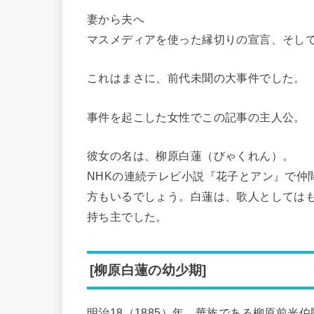
妻から夫へ
マスメディアを使った縁切りの宣言、そし
これはまさに、前代未聞の大事件でした。
事件を起こした女性でこの記事の主人公。
彼女の名は、柳原白蓮（びゃくれん）。
NHKの連続テレビ小説『花子とアン』で仲
方もいるでしょう。白蓮は、歌人としては
持ち主でした。
[柳原白蓮の幼少期]
明治18（1885）年、華族である柳原前