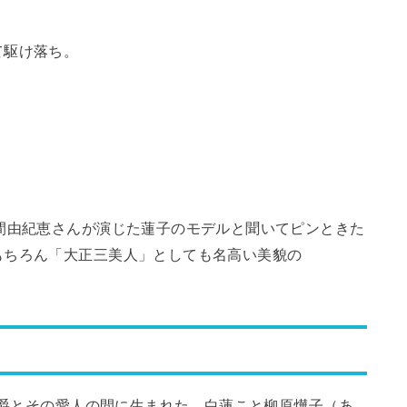
て駆け落ち。
間由紀恵さんが演じた蓮子のモデルと聞いてピンときた
もちろん「大正三美人」としても名高い美貌の
光伯爵とその愛人の間に生まれた、白蓮こと柳原燁子（あ