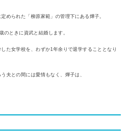
に定められた「柳原家範」の管理下にある燁子。
16歳のときに資武と結婚します。
学した女学校を、わずか1年余りで退学することとなり
るう夫との間には愛情もなく、燁子は、