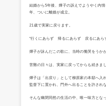
結婚から5年後、燁子の訴えでようやく内情を
年、ついに離婚が成立。
21歳で実家に戻ります。
“行くにあらず 帰るにあらず 戻るにあら
燁子が詠んだこの歌に、当時の慟哭をうか
苦難の日々は、実家に戻ってからも続きま
燁子は「出戻り」として柳原家の本邸へ入
監督下に置かれ、門外へ出ることを許され
そんな幽閉同然の生活の中、唯一味方とな