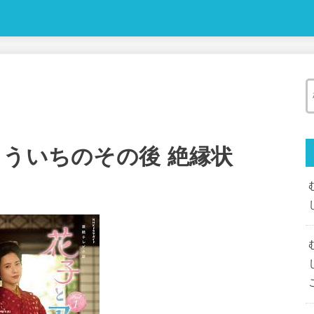
ゅういちのその後 絶縁状
て