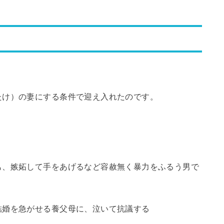
。
たけ）の妻にする条件で迎え入れたのです。
。
も、嫉妬して手をあげるなど容赦無く暴力をふるう男で
結婚を急がせる養父母に、泣いて抗議する