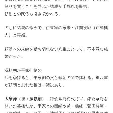
怒りを買うことを恐れた祐親が千鶴丸を殺害。
頼朝との関係も引き裂かれる。
のちに祐親の命令で、伊東家の家来・江間次郎（芹澤興
人）と再婚。
頼朝への未練を断ち切れない八重にとって、不本意な結
婚だった。
源頼朝が平家打倒の
兵を挙げると、平家側の父と頼朝の間で揺れる。※八重
が頼朝と別れた後は、諸説あり。
大泉洋（役：源頼朝）
…鎌倉幕府初代将軍。鎌倉幕府を
開いた英雄だが、平家との因縁や弟・義経（菅田将暉）