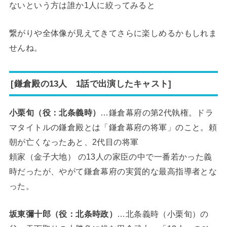
ないという方は誰か1人に絞ってみると
繋がりや全体像が見えてきてさらに楽しめるかもしれま
せんね。
[鎌倉殿の13人 1話で出演したキャスト]
小栗旬（役：北条義時）
…鎌倉幕府の第2代執権。ドラ
マタイトルの鎌倉殿とは「鎌倉幕府の将軍」のこと。頼
朝が亡くなったあと、2代目の将軍
頼家（金子大地） の13人の家臣の中で一番若かった義
時だったが、やがて鎌倉幕府の実質的な最高指導者とな
った。
坂東彌十郎（役：北条時政）
…北条義時（小栗旬）の