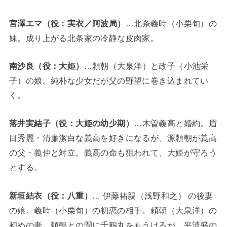
宮澤エマ（役：実衣／阿波局）
…北条義時（小栗旬）の
妹。成り上がる北条家の冷静な皮肉家。
南沙良（役：大姫）
…頼朝（大泉洋）と政子（小池栄
子）の娘。純朴な少女だが父の野望に巻き込まれてい
く。
落井実結子（役：大姫の幼少期）
…木曽義高と婚約。眉
目秀麗・清廉潔白な義高を好きになるが、源頼朝が義高
の父・義仲と対立。義高の命も狙われて、大姫が守ろう
とする。
新垣結衣（役：八重）
… 伊藤祐親（浅野和之） の後妻
の娘。義時（小栗旬）の初恋の相手。頼朝（大泉洋）の
初めの妻。頼朝との間に千鶴丸をもうけるが、平清盛の