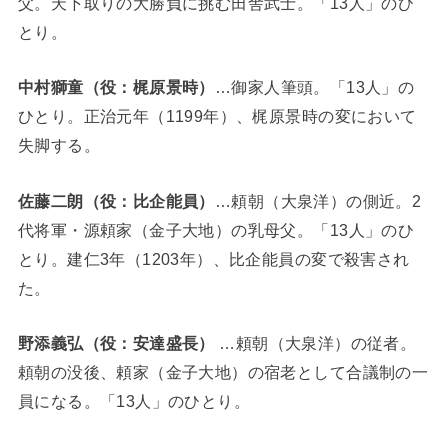
父。天下取りの大勝負に挑む田舎武士。「13人」のひ
とり。
中村獅童（役：梶原景時）
…御家人筆頭。「13人」の
ひとり。正治元年（1199年）、梶原景時の変において
失脚する。
佐藤二朗（役：比企能員）
…頼朝（大泉洋）の側近。2
代将軍・源頼家（金子大地）の乳母父。「13人」のひ
とり。建仁3年（1203年）、比企能員の変で殺害され
た。
野添義弘（役：安達盛長）
…頼朝（大泉洋）の従者。
頼朝の没後、頼家（金子大地）の宿老として合議制の一
員になる。「13人」のひとり。