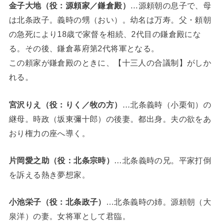
金子大地（役：源頼家／鎌倉殿）
…源頼朝の息子で、母
は北条政子。義時の甥（おい）。幼名は万寿。父・頼朝
の急死により18歳で家督を相続、2代目の鎌倉殿にな
る。その後、鎌倉幕府第2代将軍となる。
この頼家が鎌倉殿のときに、【十三人の合議制】がしか
れる。
宮沢りえ（役：りく／牧の方）
…北条義時（小栗旬）の
継母。時政（坂東彌十郎）の後妻。都出身。夫の欲をあ
おり権力の座へ導く。
片岡愛之助（役：北条宗時）
…北条義時の兄。平家打倒
を訴える熱き夢想家。
小池栄子（役：北条政子）
…北条義時の姉。源頼朝（大
泉洋）の妻。女将軍として君臨。