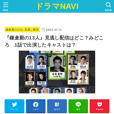
ドラマNAVI
MENU
SEARCH
2022.01.14
鎌倉殿の13人 見逃し配信
『鎌倉殿の13人』見逃し配信はどこ？みどこ
ろ 1話で出演したキャストは？
ツイート
シェア
はてブ
送る
Pocket