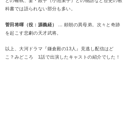
との確執、妻・政子（小池栄子）との物語など歴史の教
科書では語られない部分も多い。
菅田将暉（役：源義経）
… 頼朝の異母弟。次々と奇跡
を起こす悲劇の天才武将。
以上、大河ドラマ『鎌倉殿の13人』見逃し配信はど
こ？みどころ 1話で出演したキャストの紹介でした！