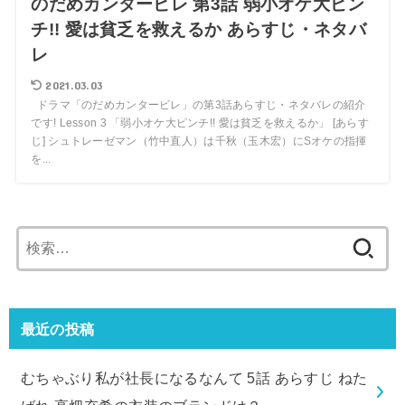
のだめカンタービレ 第3話 弱小オケ大ピン
チ!! 愛は貧乏を救えるか あらすじ・ネタバ
レ
2021.03.03
ドラマ「のだめカンタービレ」の第3話あらすじ・ネタバレの紹介
です! Lesson 3 「弱小オケ大ピンチ!! 愛は貧乏を救えるか」 [あらす
じ] シュトレーゼマン（竹中直人）は千秋（玉木宏）にSオケの指揮
を...
検
索:
最近の投稿
むちゃぶり私が社長になるなんて 5話 あらすじ ねた