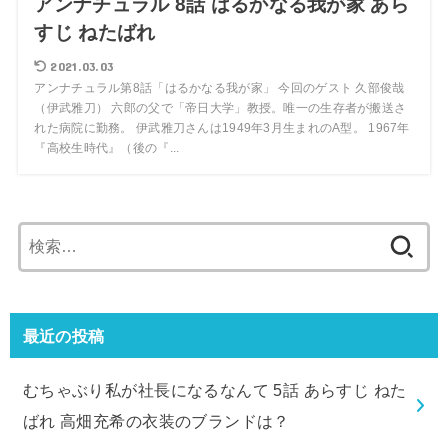
アンナチュラル 8話 はるかなる我が家 あら
すじ ねたばれ
2021.03.03
アンナチュラル第8話「はるかなる我が家」 今回のゲスト 久部俊哉
（伊武雅刀） 六郎の父で「帝日大学」教授。唯一の生存者が搬送さ
れた病院に勤務。 伊武雅刀さんは1949年3月生まれのA型。 1967年
『高校生時代』（後の『...
検
索:
最近の投稿
むちゃぶり私が社長になるなんて 5話 あらすじ ねた
ばれ 高畑充希の衣装のブランドは？