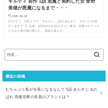
ギルティ 前作 1話 悪魔と契約した女 菅野
美穂が悪魔になるまで・・・
2021.03.03
[ギルティ 1話] ドラマ「ギルティ」1話のあらすじ、ネタバレを紹
介します!(^^)! 出典：bibistars.jp [あらすじ] 東京・目黒のオフィス
ビルから男が飛び降りた。 現場を通りか...
検
索:
最近の投稿
むちゃぶり私が社長になるなんて 5話 あらすじ ねた
ばれ 高畑充希の衣装のブランドは？