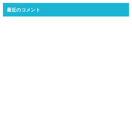
最近のコメント