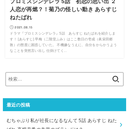
プロミスシンデレラ 5話 初恋の思い出 ２
人恋が再燃？！菊乃の怪しい動き あらすじ
ねたばれ
2021.08.15
ドラマ『プロミスシンデレラ』5話 あらすじ ねたばれを紹介しま
す！ [あらすじ] 早梅（二階堂ふみ）はここ数日の壱成（眞栄田郷
敦）の態度に困惑していた。 不機嫌なうえに、自分をからかうよう
なことを突然言い出し 仕掛けてく...
検
索:
最近の投稿
むちゃぶり私が社長になるなんて 5話 あらすじ ねた