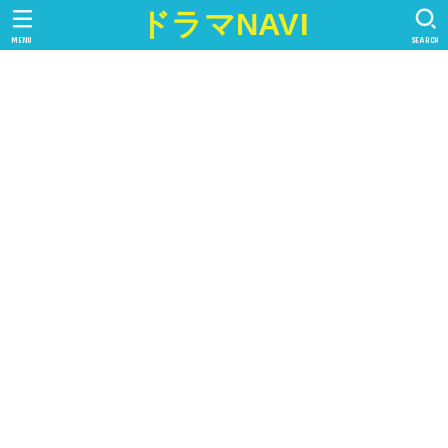
ドラマNAVI
MENU
SEARCH