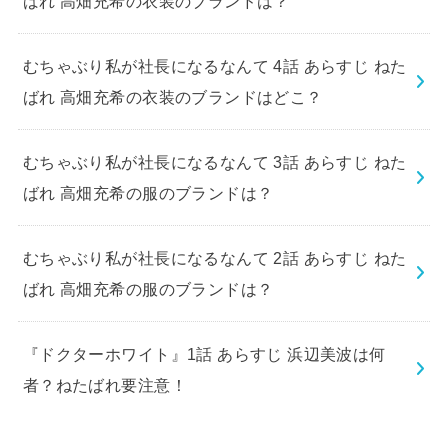
ばれ 高畑充希の衣装のブランドは？
むちゃぶり私が社長になるなんて 4話 あらすじ ねた
ばれ 高畑充希の衣装のブランドはどこ？
むちゃぶり私が社長になるなんて 3話 あらすじ ねた
ばれ 高畑充希の服のブランドは？
むちゃぶり私が社長になるなんて 2話 あらすじ ねた
ばれ 高畑充希の服のブランドは？
『ドクターホワイト』1話 あらすじ 浜辺美波は何
者？ねたばれ要注意！