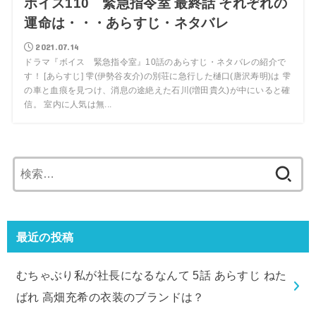
ボイス110 緊急指令室 最終話 それぞれの
運命は・・・あらすじ・ネタバレ
2021.07.14
ドラマ『ボイス 緊急指令室』10話のあらすじ・ネタバレの紹介で
す！ [あらすじ] 雫(伊勢谷友介)の別荘に急行した樋口(唐沢寿明)は 雫
の車と血痕を見つけ、消息の途絶えた石川(増田貴久)が中にいると確
信。 室内に人気は無...
検
索:
最近の投稿
むちゃぶり私が社長になるなんて 5話 あらすじ ねた
ばれ 高畑充希の衣装のブランドは？