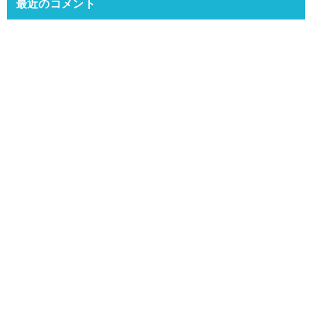
最近のコメント