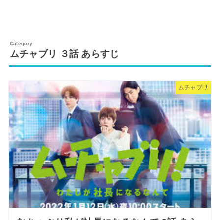
ムチャブリ ３話 あらすじ
ムチャブリ