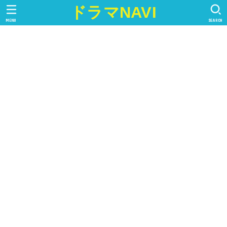
ドラマNAVI
MENU
SEARCH