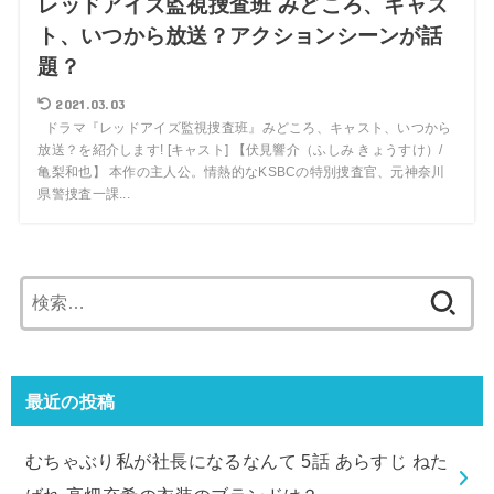
レッドアイズ監視捜査班 みどころ、キャス
ト、いつから放送？アクションシーンが話
題？
2021.03.03
ドラマ『レッドアイズ監視捜査班』みどころ、キャスト、いつから
放送？を紹介します! [キャスト] 【伏見響介（ふしみ きょうすけ）/
亀梨和也】 本作の主人公。情熱的なKSBCの特別捜査官、元神奈川
県警捜査一課...
検
索:
最近の投稿
むちゃぶり私が社長になるなんて 5話 あらすじ ねた