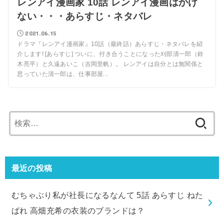
レンアイ漫画家 10話 レンアイ漫画はかけ
ない・・・あらすじ・ネタバレ
2021.06.15
ドラマ『レンアイ漫画家』10話（最終話）あらすじ・ネタバレを紹
介します! [あらすじ] ついに、付き合うことになった刈部清一郎（鈴
木亮平）と久遠あいこ（吉岡里帆）。 レンアイは自分とは無関係と
思っていた清一郎は、仕事部屋...
検
索:
最近の投稿
むちゃぶり私が社長になるなんて 5話 あらすじ ねた
ばれ 高畑充希の衣装のブランドは？