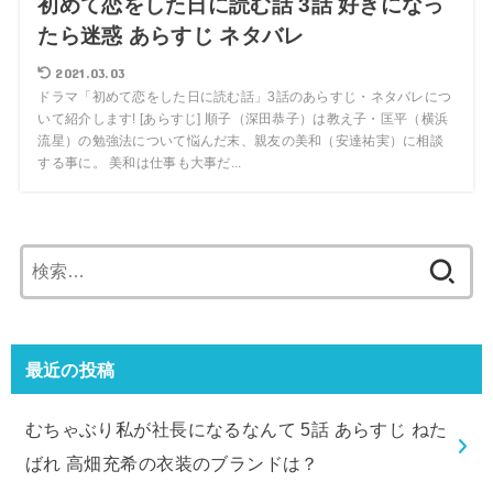
初めて恋をした日に読む話 3話 好きになっ
たら迷惑 あらすじ ネタバレ
2021.03.03
ドラマ「初めて恋をした日に読む話」3話のあらすじ・ネタバレにつ
いて紹介します! [あらすじ] 順子（深田恭子）は教え子・匡平（横浜
流星）の勉強法について悩んだ末、親友の美和（安達祐実）に相談
する事に。 美和は仕事も大事だ...
検
索:
最近の投稿
むちゃぶり私が社長になるなんて 5話 あらすじ ねた
ばれ 高畑充希の衣装のブランドは？