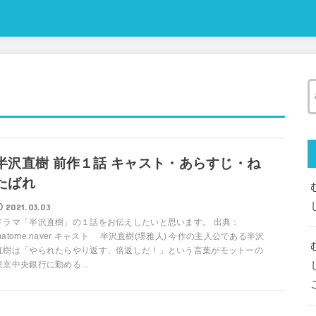
半沢直樹 前作１話 キャスト・あらすじ・ね
たばれ
2021.03.03
ドラマ「半沢直樹」の１話をお伝えしたいと思います。 出典：
matome.naver キャスト 半沢直樹(堺雅人) 今作の主人公である半沢
直樹は「やられたらやり返す、倍返しだ！」という言葉がモットーの
東京中央銀行に勤める...