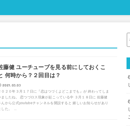
佐藤健 ユーチューブを見る前にしておくこ
と 何時から？２回目は？
2021.03.03
２０２０年３月１７日に『恋はつづくよどこまでも』が 終わってしま
いましたね。 恋つづロス現象が起こっている中 ３月１８日に 佐藤健
さんから公式youtubeチャンネルを開設すると 嬉しいお知らせがあり
ました。 ...