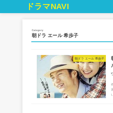
ドラマNAVI
朝ドラ エール 希歩子
朝ドラ エール 希歩子