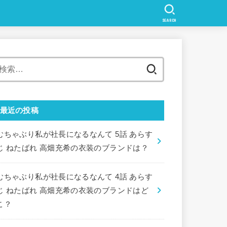
SEARCH
検
索:
最近の投稿
むちゃぶり私が社長になるなんて 5話 あらす
じ ねたばれ 高畑充希の衣装のブランドは？
むちゃぶり私が社長になるなんて 4話 あらす
じ ねたばれ 高畑充希の衣装のブランドはど
こ？