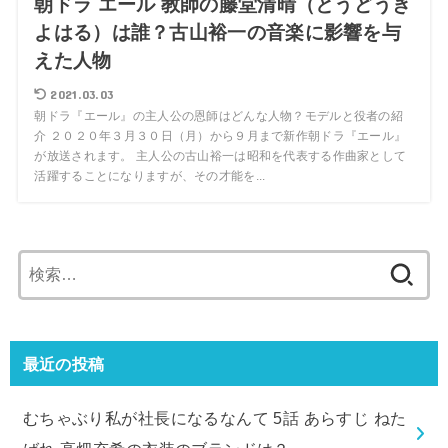
朝ドラ エール 教師の藤堂清晴（とうどうき
よはる）は誰？古山裕一の音楽に影響を与
えた人物
2021.03.03
朝ドラ『エール』の主人公の恩師はどんな人物？モデルと役者の紹
介 ２０２０年３月３０日（月）から９月まで新作朝ドラ『エール』
が放送されます。 主人公の古山裕一は昭和を代表する作曲家として
活躍することになりますが、その才能を...
検
索:
最近の投稿
むちゃぶり私が社長になるなんて 5話 あらすじ ねた