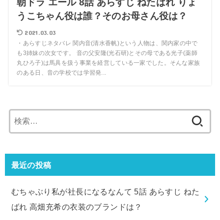
朝ドラ エール 8話 あらすじ ねたばれ りょ
うこちゃん役は誰？そのお母さん役は？
2021.03.03
・あらすじネタバレ 関内音(清水香帆)という人物は、関内家の中で
も3姉妹の次女です。 音の父安隆(光石研)とその母である光子(薬師
丸ひろ子)は馬具を扱う事業を経営している一家でした。そんな家族
のある日、音の学校では学習発...
検
索:
最近の投稿
むちゃぶり私が社長になるなんて 5話 あらすじ ねた
ばれ 高畑充希の衣装のブランドは？