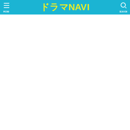
ドラマNAVI
MENU
SEARCH