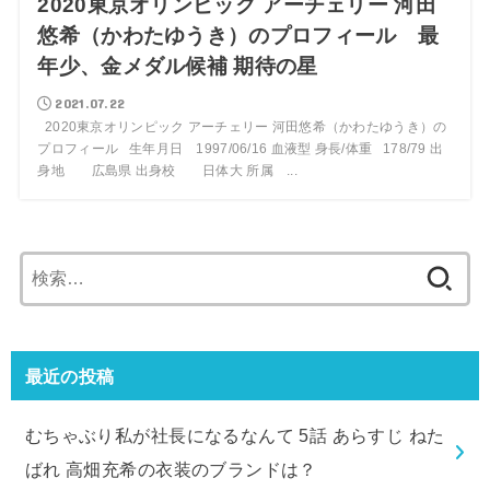
2020東京オリンピック アーチェリー 河田
悠希（かわたゆうき）のプロフィール 最
年少、金メダル候補 期待の星
2021.07.22
2020東京オリンピック アーチェリー 河田悠希（かわたゆうき）の
プロフィール 生年月日 1997/06/16 血液型 身長/体重 178/79 出
身地 広島県 出身校 日体大 所属 ...
検
索:
最近の投稿
むちゃぶり私が社長になるなんて 5話 あらすじ ねた
ばれ 高畑充希の衣装のブランドは？