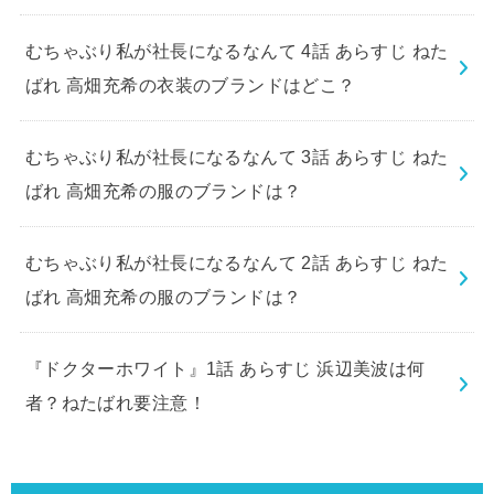
むちゃぶり私が社長になるなんて 4話 あらすじ ねた
ばれ 高畑充希の衣装のブランドはどこ？
むちゃぶり私が社長になるなんて 3話 あらすじ ねた
ばれ 高畑充希の服のブランドは？
むちゃぶり私が社長になるなんて 2話 あらすじ ねた
ばれ 高畑充希の服のブランドは？
『ドクターホワイト』1話 あらすじ 浜辺美波は何
者？ねたばれ要注意！