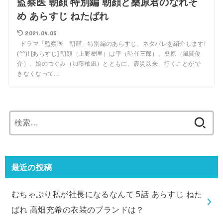
監察医 朝顔 特別編 朝顔と桑原君のなれそ
め あらすじ ねたばれ
2021.04.05
ドラマ「監察医 朝顔」特別編のあらすじ、ネタバレを紹介します!
(^^)! [あらすじ] 朝顔（上野樹里）は平（時任三郎）、桑原（風間俊
介）、娘のつぐみ（加藤柚凪）とともに、震災以来、行くことがで
きなくなって...
検
索:
最近の投稿
むちゃぶり私が社長になるなんて 5話 あらすじ ねた
ばれ 高畑充希の衣装のブランドは？