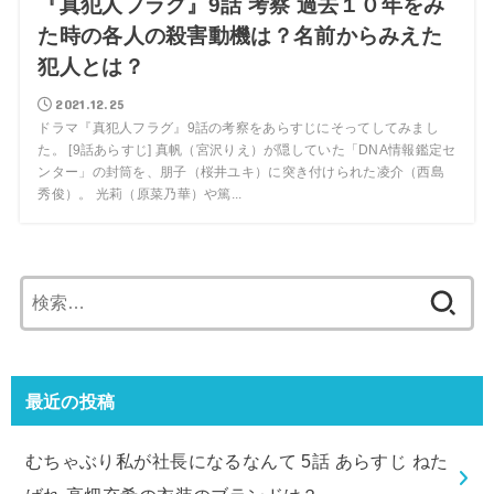
『真犯人フラグ』9話 考察 過去１０年をみ
た時の各人の殺害動機は？名前からみえた
犯人とは？
2021.12.25
ドラマ『真犯人フラグ』9話の考察をあらすじにそってしてみまし
た。 [9話あらすじ] 真帆（宮沢りえ）が隠していた「DNA情報鑑定セ
ンター」の封筒を、朋子（桜井ユキ）に突き付けられた凌介（西島
秀俊）。 光莉（原菜乃華）や篤...
検
索:
最近の投稿
むちゃぶり私が社長になるなんて 5話 あらすじ ねた