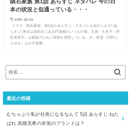
隕石家族 第1話 あらすじ ネタバレ 今の日
本の状況と似通っている・・・
2021.03.03
ドラマ「隕石家族」第1話のあらすじ・ネタバレを紹介します! [あ
らすじ] 東京は世田谷にある門倉家のいつもの朝。主婦・久美子（羽
田美智子）は家族のために朝食を用意している。夫・和彦（天野ひ
ろゆき）は大手電機...
検
索:
最近の投稿
むちゃぶり私が社長になるなんて 5話 あらすじ ねた
ばれ 高畑充希の衣装のブランドは？