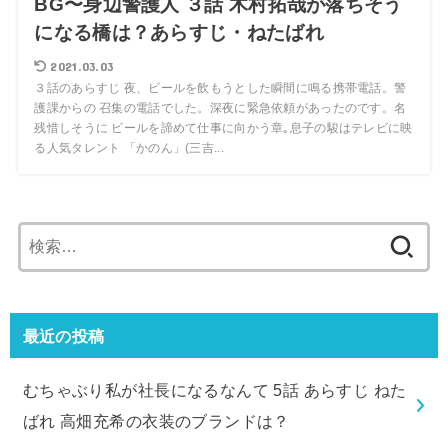
BG〜身辺警護人 ３話 木村拓哉が落ちそう
になる橋は？あらすじ・ねたばれ
2021.03.03
３話のあらすじ 夜、ビールを飲もうとした瞬間に鳴る携帯電話。警
護課からの 召集の電話でした。深夜に緊急依頼があったのです。名
残惜しそうに ビールを諦めて仕事に向かう章｡息子の駿はテレビに映
る人気タレント 「かのん」(三吉...
検
索:
最近の投稿
むちゃぶり私が社長になるなんて 5話 あらすじ ねた
ばれ 高畑充希の衣装のブランドは？