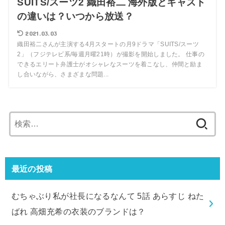
SUITS/スーツ2 織田裕二 海外版とキャスト
の違いは？いつから放送？
2021.03.03
織田裕二さんが主演する4月スタートの月9ドラマ「SUITS/スーツ
2」（フジテレビ系/毎週月曜21時）が撮影を開始しました。 仕事の
できるエリート弁護士がオシャレなスーツを着こなし、仲間と励ま
し合いながら、さまざまな問題...
検
索:
最近の投稿
むちゃぶり私が社長になるなんて 5話 あらすじ ねた
ばれ 高畑充希の衣装のブランドは？