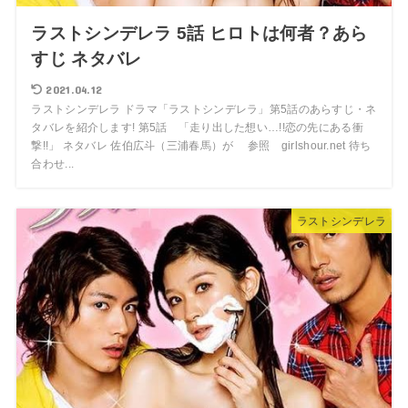
ラストシンデレラ 5話 ヒロトは何者？あら
すじ ネタバレ
2021.04.12
ラストシンデレラ ドラマ「ラストシンデレラ」第5話のあらすじ・ネ
タバレを紹介します! 第5話 「走り出した想い…!!恋の先にある衝
撃!!」 ネタバレ 佐伯広斗（三浦春馬）が 参照 girlshour.net 待ち
合わせ...
ラストシンデレラ