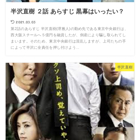
半沢直樹 ２話 あらすじ 黒幕はいったい？
2021.03.03
第2話のあらすじ 半沢直樹(堺雅人)の勤め先である東京中央銀行は、
西大阪スチールへ５億円を融資したが、倒産により騙し取られてし
まいます。そのため、東京中央銀行は混乱しますが、上司たちの手
によって半沢に全責任を押し付けよう...
半沢直樹