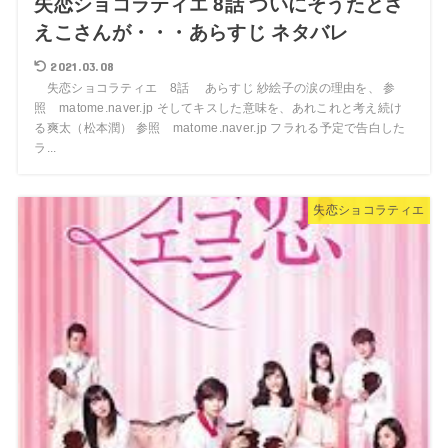
失恋ショコラティエ 8話 ついにそうたとさ
えこさんが・・・あらすじ ネタバレ
2021.03.08
失恋ショコラティエ 8話 あらすじ 紗絵子の涙の理由を、 参
照 matome.naver.jp そしてキスした意味を、あれこれと考え続け
る爽太（松本潤） 参照 matome.naver.jp フラれる予定で告白した
ラ...
失恋ショコラティエ