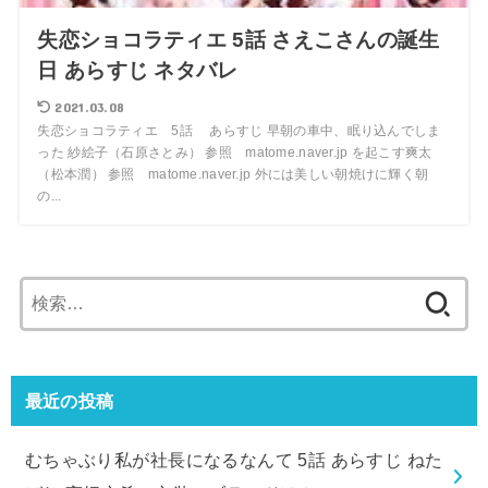
失恋ショコラティエ 5話 さえこさんの誕生
日 あらすじ ネタバレ
2021.03.08
失恋ショコラティエ 5話 あらすじ 早朝の車中、眠り込んでしま
った 紗絵子（石原さとみ） 参照 matome.naver.jp を起こす爽太
（松本潤） 参照 matome.naver.jp 外には美しい朝焼けに輝く朝
の...
検
索:
最近の投稿
むちゃぶり私が社長になるなんて 5話 あらすじ ねた