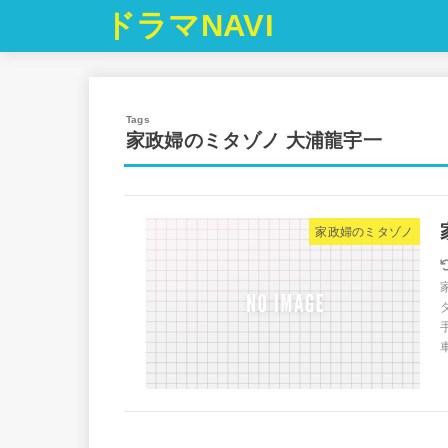
ドラマNAVI
家政婦のミタゾノ 大浦龍宇一
家政婦のミタゾノ