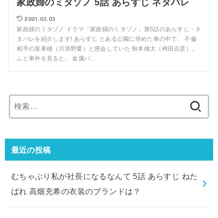
家政婦のミタゾノ 5話 あらすじ ネタバレ
2021.03.03
家政婦のミタゾノ ドラマ「家政婦のミタゾノ」第5話のあらすじ・ネ
タバレを紹介します! あらすじ とある公園に停めた車の中で、 不倫
相手の泉果穂（川添野愛）と密会していた 秋本雄太（袴田吉彦）。
ふと車外を見ると、 金属バ...
検
索:
最近の投稿
むちゃぶり私が社長になるなんて 5話 あらすじ ねた
ばれ 高畑充希の衣装のブランドは？