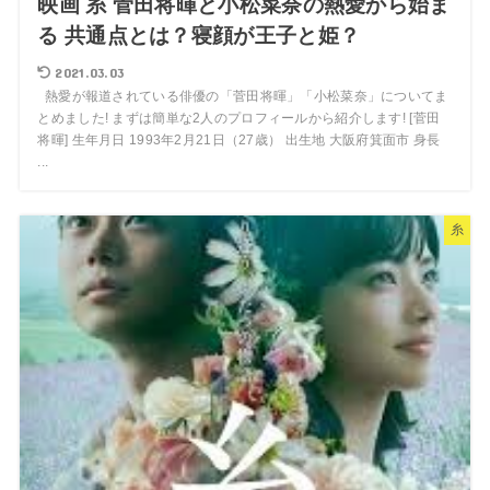
映画 糸 菅田将暉と小松菜奈の熱愛から始ま
る 共通点とは？寝顔が王子と姫？
2021.03.03
熱愛が報道されている俳優の「菅田将暉」「小松菜奈」についてま
とめました! まずは簡単な2人のプロフィールから紹介します! [菅田
将暉] 生年月日 1993年2月21日（27歳） 出生地 大阪府箕面市 身長
...
糸