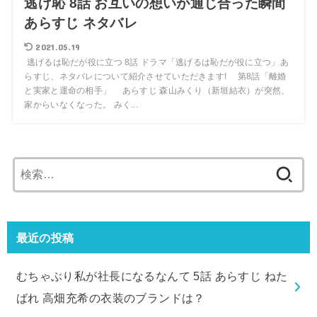
逃げ恥 8話 お互いの想いが通じ合った瞬間
あらすじ ネタバレ
2021.05.19
逃げるは恥だが役に立つ 8話 ドラマ「逃げるは恥だが役に立つ」あ
らすじ、ネタバレについて紹介させていただきます! 第8話「離婚
と実家と運命の相手」 あらすじ 森山みくり（新垣結衣）が突然、
家からいなくなった。 みく...
検
索:
最近の投稿
むちゃぶり私が社長になるなんて 5話 あらすじ ねた
ばれ 高畑充希の衣装のブランドは？