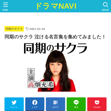
ドラマNAVI
MENU
SEARCH
2021.03.03
同期のサクラ
同期のサクラ 泣ける名言集を集めてみました！
ツイート
シェア
はてブ
送る
Pocket