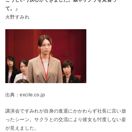
て。」
火野すみれ
出典：excite.co.jp
講演会ですみれが自身の進退にかかわらず社長に言い放
ったシーン。サクラとの交流により彼女も忖度しない姿
が見えました。