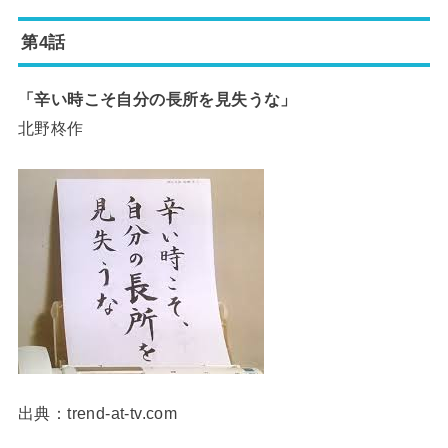
第4話
「辛い時こそ自分の長所を見失うな」
北野柊作
出典：trend-at-tv.com