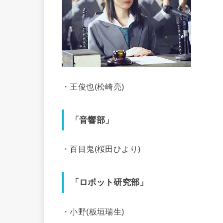
・王俊也(松崎亮)
「音響部」
・百目鬼(桜田ひより)
「ロボット研究部」
・小野(板垣瑞生)