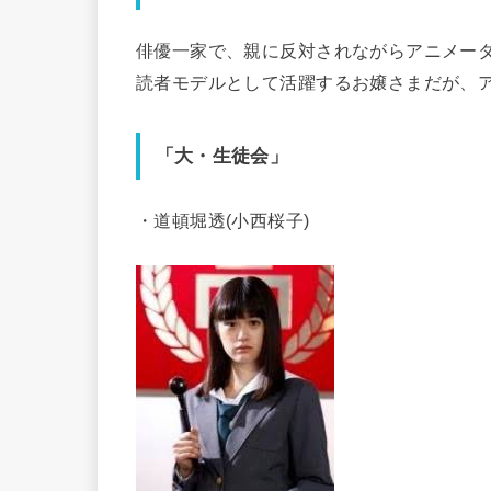
俳優一家で、親に反対されながらアニメー
読者モデルとして活躍するお嬢さまだが、
「大・生徒会」
・道頓堀透(小西桜子)