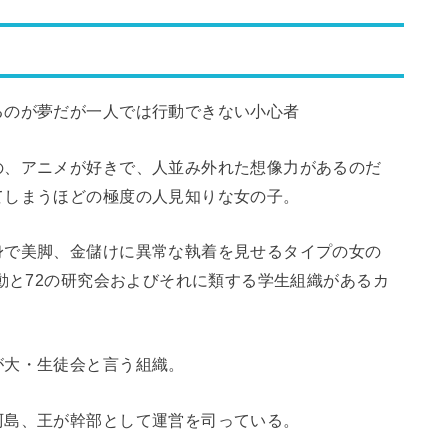
るのが夢だが一人では行動できない小心者
の、アニメが好きで、人並み外れた想像力があるのだ
てしまうほどの極度の人見知りな女の子。
身で美脚、金儲けに異常な執着を見せるタイプの女の
活動と72の研究会およびそれに類する学生組織があるカ
が大・生徒会と言う組織。
阿島、王が幹部として運営を司っている。