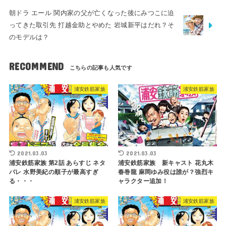
朝ドラ エール 関内家の父が亡くなった後にみつこに迫
ってきた取引先 打越金助とやめた 岩城新平はだれ？そ
のモデルは？
RECOMMEND
浦安鉄筋家族
浦安鉄筋家族
2021.03.03
2021.03.03
浦安鉄筋家族 第2話 あらすじ ネタ
浦安鉄筋家族 新キャスト 花丸木
バレ 水野美紀の順子が最高すぎ
春巻龍 麻岡ゆみ役は誰が？強烈キ
る・・・
ャラクター追加！
浦安鉄筋家族
浦安鉄筋家族