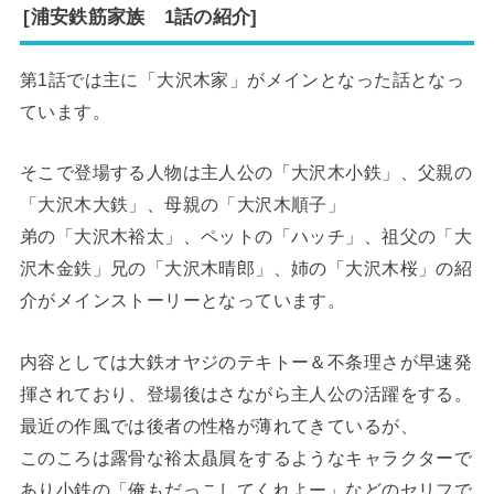
[浦安鉄筋家族 1話の紹介]
第1話では主に「大沢木家」がメインとなった話となっ
ています。
そこで登場する人物は主人公の「大沢木小鉄」、父親の
「大沢木大鉄」、母親の「大沢木順子」
弟の「大沢木裕太」、ペットの「ハッチ」、祖父の「大
沢木金鉄」兄の「大沢木晴郎」、姉の「大沢木桜」の紹
介がメインストーリーとなっています。
内容としては大鉄オヤジのテキトー＆不条理さが早速発
揮されており、登場後はさながら主人公の活躍をする。
最近の作風では後者の性格が薄れてきているが、
このころは露骨な裕太贔屓をするようなキャラクターで
あり小鉄の「俺もだっこしてくれよー」などのセリフで