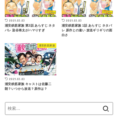
2021.03.03
2021.03.03
浦安鉄筋家族 第3話 あらすじ ネタ
浦安鉄筋家族 1話 あらすじ ネタバ
バレ 染谷将太がハマりすぎ
レ 原作との違い 放送ギリギリの面
白さ
浦安鉄筋家族
2021.03.03
浦安鉄筋家族 キャストは佐藤二
朗？いつから放送？原作は？
検
索: