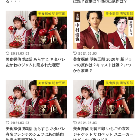
る・・・
は誰？役柄は？他の出演作は？
美食探偵 明智五郎
美食探偵 明智五郎
2021.03.03
2021.03.03
美食探偵 第2話 あらすじ ネタバレ
美食探偵 明智五郎 2020年 新ドラ
あかねのジャムに隠された秘密
マの原作は？キャストは誰？いつ
から放送？
美食探偵 明智五郎
美食探偵 明智五郎
2021.03.03
2021.03.03
美食探偵 第3話 あらすじ ネタバレ
美食探偵 明智五郎 いちごの衣装
有名フレンチのシェフはあの筋肉
ジャケット サロペット スニーカー