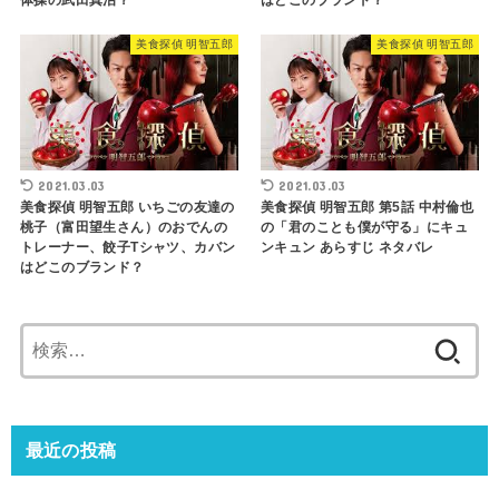
体操の武田真治？
はどこのブランド？
美食探偵 明智五郎
美食探偵 明智五郎
2021.03.03
2021.03.03
美食探偵 明智五郎 いちごの友達の
美食探偵 明智五郎 第5話 中村倫也
桃子（富田望生さん）のおでんの
の「君のことも僕が守る」にキュ
トレーナー、餃子Tシャツ、カバン
ンキュン あらすじ ネタバレ
はどこのブランド？
検
索:
最近の投稿