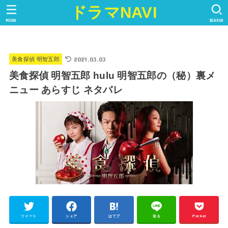
ドラマNAVI
MENU
SEARCH
2021.03.03
美食探偵 明智五郎
美食探偵 明智五郎 hulu 明智五郎の（秘）裏メ
ニュー あらすじ ネタバレ
ツイート
シェア
はてブ
送る
Pocket