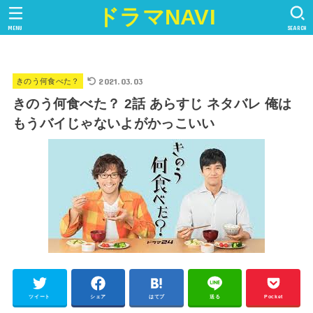
ドラマNAVI
MENU
SEARCH
2021.03.03
きのう何食べた？
きのう何食べた？ 2話 あらすじ ネタバレ 俺は
もうバイじゃないよがかっこいい
ツイート
シェア
はてブ
送る
Pocket