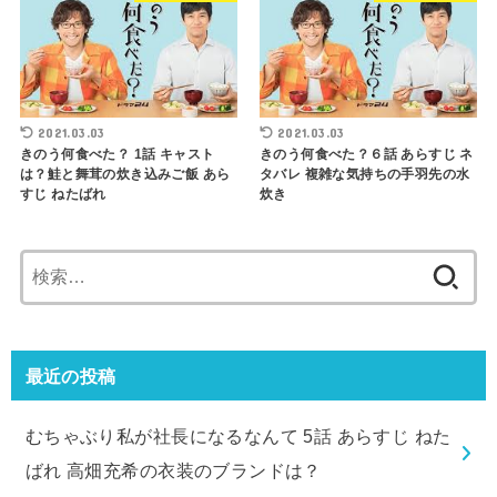
2021.03.03
2021.03.03
きのう何食べた？ 1話 キャスト
きのう何食べた？６話 あらすじ ネ
は？鮭と舞茸の炊き込みご飯 あら
タバレ 複雑な気持ちの手羽先の水
すじ ねたばれ
炊き
検
索:
最近の投稿
むちゃぶり私が社長になるなんて 5話 あらすじ ねた
ばれ 高畑充希の衣装のブランドは？