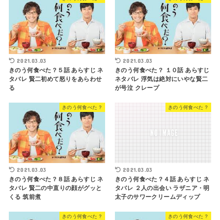
2021.03.03
2021.03.03
きのう何食べた？５話 あらすじ ネ
きのう何食べた？ １０話 あらすじ
タバレ 賢二初めて怒りをあらわせ
ネタバレ 浮気は絶対にいやな賢二
る
が号泣 クレープ
きのう何食べた？
きのう何食べた？
2021.03.03
2021.03.03
きのう何食べた？８話 あらすじ ネ
きのう何食べた？４話 あらすじ ネ
タバレ 賢二の中直りの顔がグッと
タバレ ２人の出会い ラザニア・明
くる 筑前煮
太子のサワークリームディップ
きのう何食べた？
きのう何食べた？