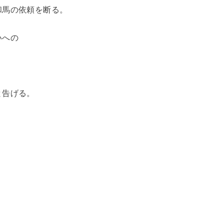
和馬の依頼を断る。
いへの
と告げる。