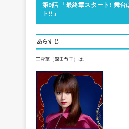
第9話 「最終章スタート! 舞
ト!!」
あらすじ
三雲華（深田恭子）は、