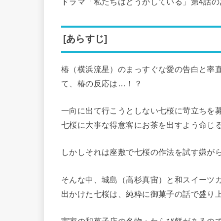
ドラマ「私たちはどうかしている」第4話の
[あらすじ]
椿（横浜流星）のまっすぐな愛の告白と率
て、椿の反応は…！？
一向に出て行こうとしない七桜に苛立ちを
七桜に大事な得意客にお茶を出すよう命じ
しかしそれは座敷で七桜の作法を試す嫌が
そんな中、城島（高杉真宙）と和スイーツ
出かけた七桜は、純粋に御菓子の話で盛り