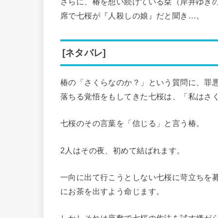
さらに、椿を想い続けている栞（岸井ゆき
席で七桜が『人殺しの娘』だと聞き…。
[ネタバレ]
椿の「さくらなのか？」という質問に、罪
落ちる覚悟をもしてきた七桜は、「私はさ
七桜のその言葉を「信じる」と言う椿。
2人はその夜、初めて結ばれます。
一向に出て行こうとしない七桜に苛立ちを
にお茶を出すよう命じます。