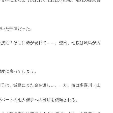
で食べに来るよう誘われた七桜はその夜、離れの従業員
でいた部屋だった。
急接近！そこに椿が現れて……。翌日、七桜は城島が店
態度に戻ってしまう。
日子は、城島にまた金を渡し…。一方、椿は多喜川（山
デパートの七夕催事への出店を依頼される。