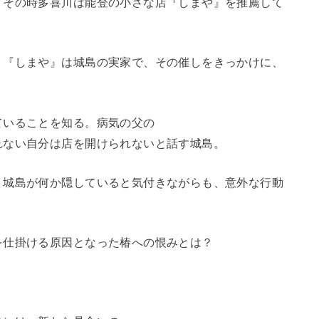
、その時多喜川は能登の小さな店『しまや』を推薦して
、『しまや』は城島の実家で、その催しをきっかけに、
ていることを知る。病気の父の
れない自分は店を開けられないと話す城島。
、城島が何か隠していると気付きながらも、意外な行動
を仕掛ける原因となった椿への恨みとは？
。