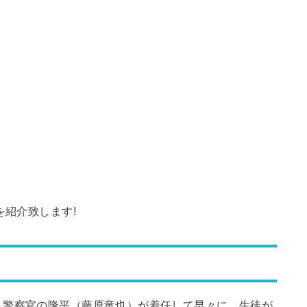
を紹介致します!
、警察官の隆平（藤原竜也）が着任して早々に、生徒が