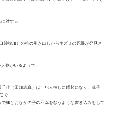
スに対する
山口紗弥加）の机の引き出しからネズミの死骸が発見さ
い人物がいるようで、
。
田千佳（田畑志真）は、犯人捜しに躍起になり、涼子
任で
カで楓とおなかの子の不幸を願うような書き込みをして