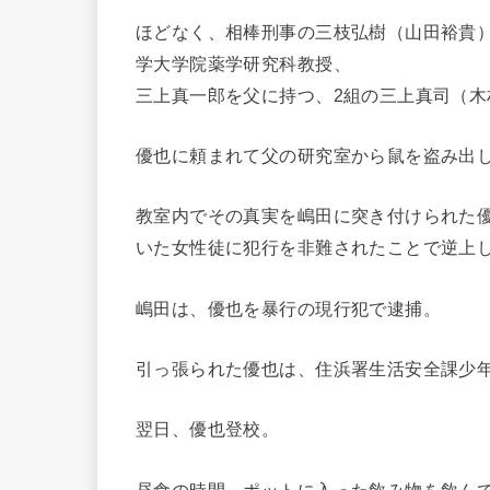
ほどなく、相棒刑事の三枝弘樹（山田裕貴
学大学院薬学研究科教授、
三上真一郎を父に持つ、2組の三上真司（木
優也に頼まれて父の研究室から鼠を盗み出
教室内でその真実を嶋田に突き付けられた
いた女性徒に犯行を非難されたことで逆上
嶋田は、優也を暴行の現行犯で逮捕。
引っ張られた優也は、住浜署生活安全課少
翌日、優也登校。
昼食の時間、ポットに入った飲み物を飲ん