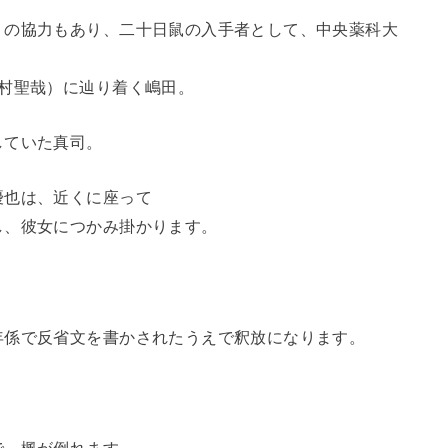
）の協力もあり、二十日鼠の入手者として、中央薬科大
村聖哉）に辿り着く嶋田。
していた真司。
優也は、近くに座って
し、彼女につかみ掛かります。
年係で反省文を書かされたうえで釈放になります。
で、楓が倒れます。