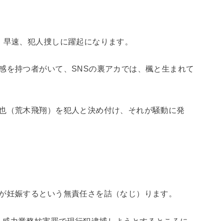
、早速、犯人捜しに躍起になります。
感を持つ者がいて、SNSの裏アカでは、楓と生まれて
優也（荒木飛翔）を犯人と決め付け、それが騒動に発
師が妊娠するという無責任さを詰（なじ）ります。
、威力業務妨害罪で現行犯逮捕しようとするところに、