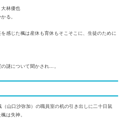
う大林優也
かかる。
任を感じた楓は産休も育休もそこそこに、生徒のために
霊の謎について聞かされ…。
楓（山口沙弥加）の職員室の机の引き出しに二十日鼠
た楓は失神。