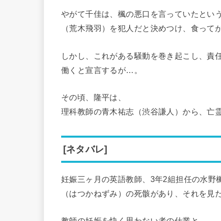
やがて千佳は、楓の悪口を言っていたとい
（荒木飛羽）を犯人だと決めつけ、食って
しかし、これがある騒動を巻き起こし、責
働くと宣言するが…。
その頃、隆平は、
理科教師の青木祐志（渋谷謙人）から、亡
[ネタバレ]
妊娠三ヶ月の英語教師、3年2組担任の水野
（はつかねずみ）の死骸があり、それを見
教師の妊娠を快く思わない者の仕業と