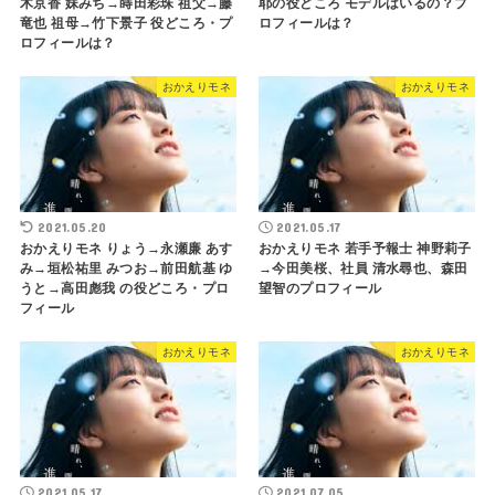
木京香 妹みち→蒔田彩珠 祖父→藤
耶の役どころ モデルはいるの？プ
竜也 祖母→竹下景子 役どころ・プ
ロフィールは？
ロフィールは？
おかえりモネ
おかえりモネ
2021.05.20
2021.05.17
おかえりモネ りょう→永瀬廉 あす
おかえりモネ 若手予報士 神野莉子
み→垣松祐里 みつお→前田航基 ゆ
→今田美桜、社員 清水尋也、森田
うと→高田彪我 の役どころ・プロ
望智のプロフィール
フィール
おかえりモネ
おかえりモネ
2021.05.17
2021.07.05