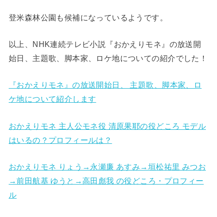
登米森林公園も候補になっているようです。
以上、NHK連続テレビ小説『おかえりモネ』の放送開
始日、主題歌、脚本家、ロケ地についての紹介でした！
『おかえりモネ』の放送開始日、 主題歌、脚本家、ロ
ケ地について紹介します
おかえりモネ 主人公モネ役 清原果耶の役どころ モデル
はいるの？プロフィールは？
おかえりモネ りょう→永瀬廉 あすみ→垣松祐里 みつお
→前田航基 ゆうと→高田彪我 の役どころ・プロフィー
ル