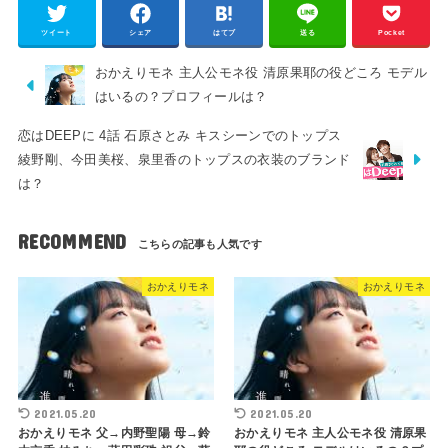
ツイート
シェア
はてブ
送る
Pocket
おかえりモネ 主人公モネ役 清原果耶の役どころ モデル
はいるの？プロフィールは？
恋はDEEPに 4話 石原さとみ キスシーンでのトップス
綾野剛、今田美桜、泉里香のトップスの衣装のブランド
は？
RECOMMEND
おかえりモネ
おかえりモネ
2021.05.20
2021.05.20
おかえりモネ 父→内野聖陽 母→鈴
おかえりモネ 主人公モネ役 清原果