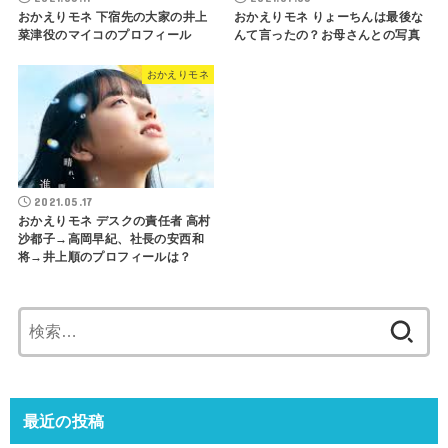
おかえりモネ 下宿先の大家の井上
おかえりモネ りょーちんは最後な
菜津役のマイコのプロフィール
んて言ったの？お母さんとの写真
おかえりモネ
2021.05.17
おかえりモネ デスクの責任者 高村
沙都子→高岡早紀、社長の安西和
将→井上順のプロフィールは？
検
索:
最近の投稿