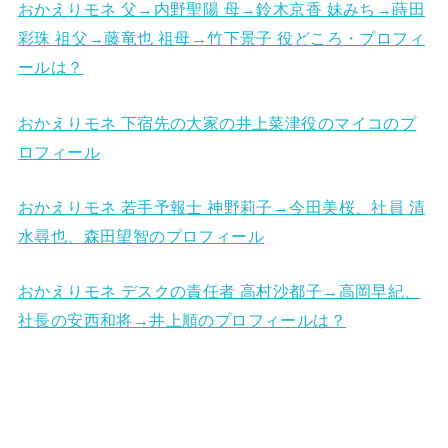
おかえりモネ 父→内野聖陽 母→鈴木京香 妹みち→蒔田
彩珠 祖父→藤竜也 祖母→竹下景子 役どころ・プロフィ
ールは？
おかえりモネ 下宿先の大家の井上菜津役のマイコのプ
ロフィール
おかえりモネ 若手予報士 神野莉子→今田美桜、社員 清
水尋也、森田望智のプロフィール
おかえりモネ デスクの責任者 高村沙都子→高岡早紀、
社長の安西和将→井上順のプロフィールは？