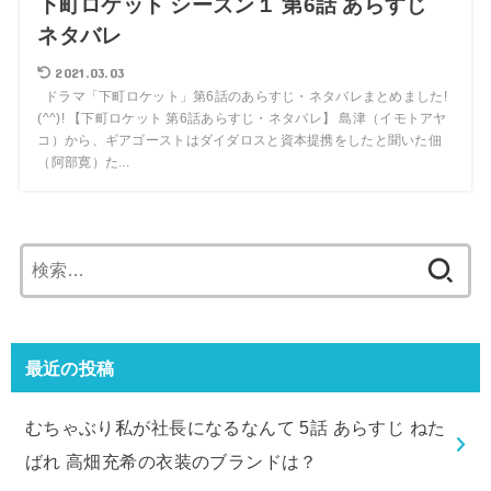
下町ロケット シーズン１ 第6話 あらすじ
ネタバレ
2021.03.03
ドラマ「下町ロケット」第6話のあらすじ・ネタバレまとめました!
(^^)! 【下町ロケット 第6話あらすじ・ネタバレ】 島津（イモトアヤ
コ）から、ギアゴーストはダイダロスと資本提携をしたと聞いた佃
（阿部寛）た...
検
索:
最近の投稿
むちゃぶり私が社長になるなんて 5話 あらすじ ねた
ばれ 高畑充希の衣装のブランドは？