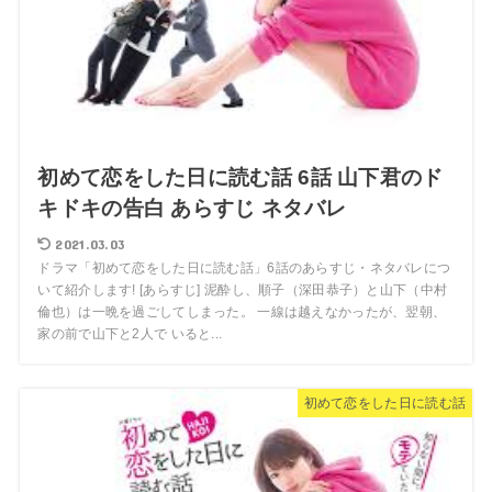
初めて恋をした日に読む話 6話 山下君のド
キドキの告白 あらすじ ネタバレ
2021.03.03
ドラマ「初めて恋をした日に読む話」6話のあらすじ・ネタバレにつ
いて紹介します! [あらすじ] 泥酔し、順子（深田恭子）と山下（中村
倫也）は一晩を過ごしてしまった。 一線は越えなかったが、翌朝、
家の前で山下と2人で いると...
初めて恋をした日に読む話