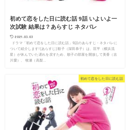
初めて恋をした日に読む話 9話 いよいよ一
次試験 結果は？あらすじ ネタバレ
2021.03.03
ドラマ「初めて恋をした日に読む話」9話のあらすじ・ネタバレに
ついて紹介します! [あらすじ] 順子（深田恭子）は、匡平（横浜流
星）が休んでいた遅れを戻すため、順子の部屋を開放して美香（吉
川愛）、 牧瀬（高梨...
初めて恋をした日に読む話