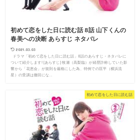
初めて恋をした日に読む話 8話 山下くんの
春美への決断 あらすじ ネタバレ
2021.03.03
ドラマ「初めて恋をした日に読む話」8話のあらすじ・ネタバレに
ついて紹介します! [あらすじ] 牧瀬（高梨臨）が経歴詐称していた影
響から「花恵会」が規則を厳格にした為、特例での匡平（横浜流
星）の受講は撤回にな...
初めて恋をした日に読む話