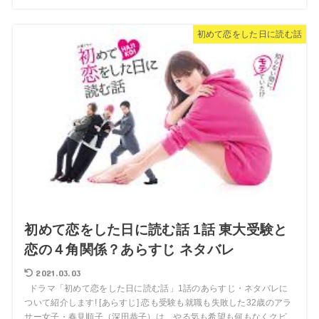
初めて恋をした日に読む話
初めて恋をした日に読む話 1話 東大受験と
恋の４角関係？あらすじ ネタバレ
2021.03.03
ドラマ「初めて恋をした日に読む話」1話のあらすじ・ネタバレに
ついて紹介します! [あらすじ] 恋も受験も就職も失敗した32歳のアラ
サー女子・春見順子（深田恭子）は、やる気も希望も何もなくクビ