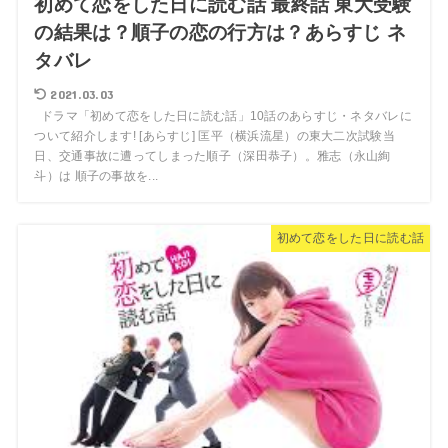
初めて恋をした日に読む話 最終話 東大受験
の結果は？順子の恋の行方は？あらすじ ネ
タバレ
2021.03.03
ドラマ「初めて恋をした日に読む話」10話のあらすじ・ネタバレに
ついて紹介します! [あらすじ] 匡平（横浜流星）の東大二次試験当
日、交通事故に遭ってしまった順子（深田恭子）。雅志（永山絢
斗）は 順子の事故を...
初めて恋をした日に読む話