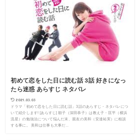
初めて恋をした日に読む話 3話 好きになっ
たら迷惑 あらすじ ネタバレ
2021.03.03
ドラマ「初めて恋をした日に読む話」3話のあらすじ・ネタバレにつ
いて紹介します! [あらすじ] 順子（深田恭子）は教え子・匡平（横浜
流星）の勉強法について悩んだ末、親友の美和（安達祐実）に相談
する事に。 美和は仕事も大事だ...