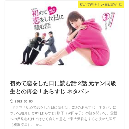
初めて恋をした日に読む話
初めて恋をした日に読む話 2話 元ヤン同級
生との再会！あらすじ ネタバレ
2021.03.03
ドラマ「初めて恋をした日に読む話」2話のあらすじ・ネタバレに
ついて紹介します! [あらすじ] 順子（深田恭子）の話を聞いて、父親
への反発心だけではなく自らの意志で東大受験をすると決めた匡平
（横浜流星）。 か...