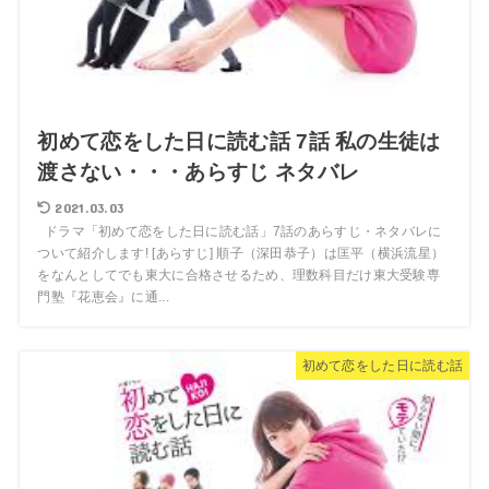
初めて恋をした日に読む話 7話 私の生徒は
渡さない・・・あらすじ ネタバレ
2021.03.03
ドラマ「初めて恋をした日に読む話」7話のあらすじ・ネタバレに
ついて紹介します! [あらすじ] 順子（深田恭子）は匡平（横浜流星）
をなんとしてでも東大に合格させるため、理数科目だけ東大受験専
門塾『花恵会』に通...
初めて恋をした日に読む話