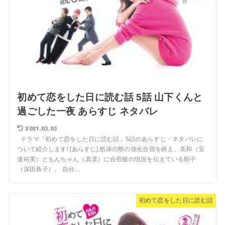
初めて恋をした日に読む話 5話 山下くんと
過ごした一夜 あらすじ ネタバレ
2021.03.03
ドラマ「初めて恋をした日に読む話」5話のあらすじ・ネタバレに
ついて紹介します! [あらすじ] 怒涛の塾の強化合宿を終え、美和（安
達祐実）ともんちゃん（真凛）に合宿後の現況を伝えている順子
（深田恭子）。 自分...
初めて恋をした日に読む話