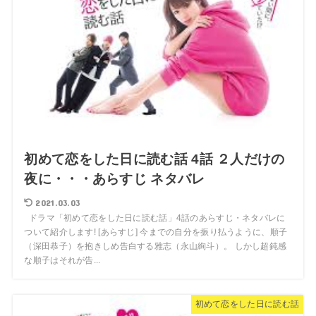
初めて恋をした日に読む話 4話 ２人だけの
夜に・・・あらすじ ネタバレ
2021.03.03
ドラマ「初めて恋をした日に読む話」4話のあらすじ・ネタバレに
ついて紹介します! [あらすじ] 今までの自分を振り払うように、順子
（深田恭子）を抱きしめ告白する雅志（永山絢斗）。 しかし超鈍感
な順子はそれが告...
初めて恋をした日に読む話