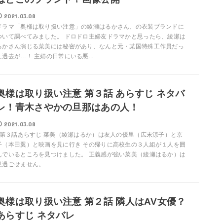
2021.03.08
ドラマ「奥様は取り扱い注意」の綾瀬はるかさん、の衣装ブランドに
ついて調べてみました。 ドロドロ主婦友ドラマかと思ったら、綾瀬は
るかさん演じる菜美には秘密があり、なんと元・某国特殊工作員だっ
た過去が…！ 主婦の日常にいる悪...
奥様は取り扱い注意 第３話 あらすじ ネタバ
レ！青木さやかの旦那はあの人！
2021.03.08
第３話あらすじ 菜美（綾瀬はるか）は友人の優里（広末涼子）と京
子（本田翼）と映画を見に行き その帰りに高校生の３人組が１人を囲
んでいるところを見つけました。 正義感が強い菜美（綾瀬はるか）は
見過ごせません。...
奥様は取り扱い注意 第２話 隣人はAV女優？
あらすじ ネタバレ