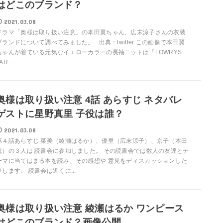
はどこのブランド？
2021.03.08
ドラマ「奥様は取り扱い注意」の本田翼ちゃん、広末涼子さんの衣装
ブランドについて調べてみました。 出典：twitter この画像で本田翼
ちゃんが着ている元気なイエローカラーの長袖ニットは「LOWRYS
AR...
奥様は取り扱い注意 4話 あらすじ ネタバレ
ゲストに星野真里 子役は誰？
2021.03.08
第４話あらすじ 菜美（綾瀬はるか）、優里（広末涼子）、京子（本田
翼）の３人は 読書会に参加しました。 その読書会では数人の友達とテ
ーマに当てはまる本を読み、その感想や 意見をディスカッションした
りします。 読書会は近くに...
奥様は取り扱い注意 綾瀬はるか ワンピース
はどこのブランド？画像公開