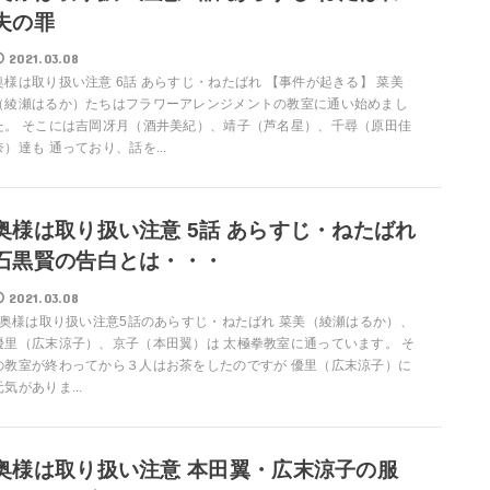
夫の罪
2021.03.08
奥様は取り扱い注意 6話 あらすじ・ねたばれ 【事件が起きる】 菜美
（綾瀬はるか）たちはフラワーアレンジメントの教室に通い始めまし
た。 そこには吉岡冴月（酒井美紀）、靖子（芦名星）、千尋（原田佳
奈）達も 通っており、話を...
奥様は取り扱い注意 5話 あらすじ・ねたばれ
石黒賢の告白とは・・・
2021.03.08
奥様は取り扱い注意5話のあらすじ・ねたばれ 菜美（綾瀬はるか）、
優里（広末涼子）、京子（本田翼）は 太極拳教室に通っています。 そ
の教室が終わってから３人はお茶をしたのですが 優里（広末涼子）に
元気がありま...
奥様は取り扱い注意 本田翼・広末涼子の服