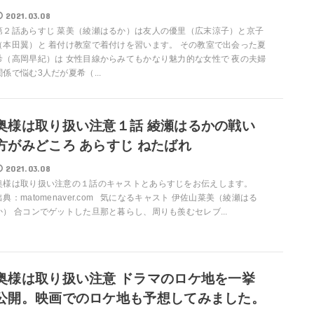
2021.03.08
第２話あらすじ 菜美（綾瀬はるか）は友人の優里（広末涼子）と京子
（本田翼）と 着付け教室で着付けを習います。 その教室で出会った夏
希（高岡早紀）は 女性目線からみてもかなり魅力的な女性で 夜の夫婦
関係で悩む3人だが夏希（...
奥様は取り扱い注意１話 綾瀬はるかの戦い
方がみどころ あらすじ ねたばれ
2021.03.08
奥様は取り扱い注意の１話のキャストとあらすじをお伝えします。
出典：matomenaver.com 気になるキャスト 伊佐山菜美（綾瀬はる
か） 合コンでゲットした旦那と暮らし、周りも羨むセレブ...
奥様は取り扱い注意 ドラマのロケ地を一挙
公開。映画でのロケ地も予想してみました。