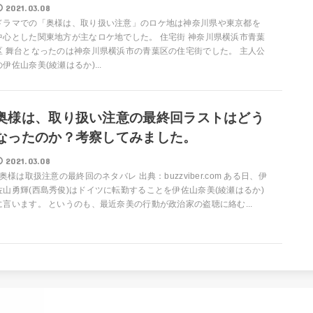
2021.03.08
ドラマでの「奥様は、取り扱い注意」のロケ地は神奈川県や東京都を
中心とした関東地方が主なロケ地でした。 住宅街 神奈川県横浜市青葉
区 舞台となったのは神奈川県横浜市の青葉区の住宅街でした。 主人公
の伊佐山奈美(綾瀬はるか)...
奥様は、取り扱い注意の最終回ラストはどう
なったのか？考察してみました。
2021.03.08
奥様は取扱注意の最終回のネタバレ 出典：buzzviber.com ある日、伊
佐山勇輝(西島秀俊)はドイツに転勤することを伊佐山奈美(綾瀬はるか)
に言います。 というのも、最近奈美の行動が政治家の盗聴に絡む...