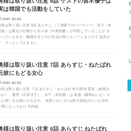
奥様は取り扱い注意 8話 ゲストの笛木優子は
実は韓国でも活動をしていた
2021.03.08
奥様は取り扱い注意 8話 あらすじ （三浦邸でのパーティー） 京子（本
田翼）は最近の行動から夫の渉（中尾明慶）が浮気していることが 分
かっていますが、離婚すると今の生活が無くなってしまうので 追及せ
ず、そっとしておきまし...
奥様は取り扱い注意 7話 あらすじ・ねたばれ
元彼にもどる女心
2021.03.08
奥様は取り扱い注意 ７話 あらすじ・ねたばれ 町の探偵 菜美（綾瀬は
るか）、優里（広末涼子）、京子（本田翼）は 友惠（霧島れいか）か
ら人探しをお願いされます。 友恵いわく3人は町の探偵みたいな存在
と噂になっており 今回相...
奥様は取り扱い注意 6話 あらすじ ねたばれ