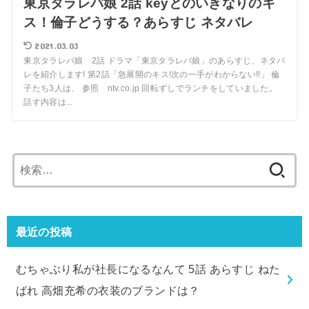
東京タラレバ娘 2話 keyとのいきなりのキ
ス！倫子どうする？あらすじ ネタバレ
2021.03.03
東京タラレバ娘 2話 ドラマ「東京タラレバ娘」のあらすじ、ネタバ
レを紹介します! 第2話「急展開のキス!次の一手がわからない!!」 倫
子たち3人は、 参照 ntv.co.jp 回転ずしでランチをしていました。
話す内容は...
検
索:
最近の投稿
むちゃぶり私が社長になるなんて 5話 あらすじ ねた
ばれ 高畑充希の衣装のブランドは？