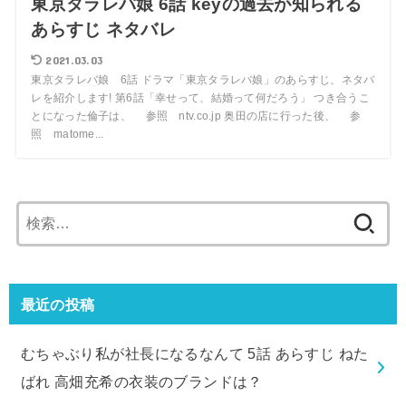
東京タラレバ娘 6話 keyの過去が知られる
あらすじ ネタバレ
2021.03.03
東京タラレバ娘 6話 ドラマ「東京タラレバ娘」のあらすじ、ネタバ
レを紹介します! 第6話「幸せって、結婚って何だろう」 つき合うこ
とになった倫子は、 参照 ntv.co.jp 奥田の店に行った後、 参
照 matome...
検
索:
最近の投稿
むちゃぶり私が社長になるなんて 5話 あらすじ ねた
ばれ 高畑充希の衣装のブランドは？