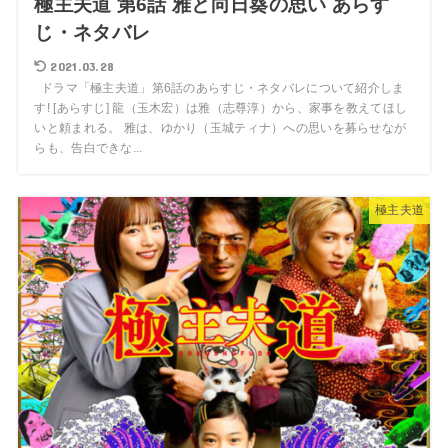
極主夫道 第6話 雅と向日葵の思い あらす
じ・ネタバレ
2021.03.28
ドラマ「極主夫道」第6話のあらすじ・ネタバレについて紹介しま
す! [あらすじ] 龍（玉木宏）は雅（志尊淳）から、家事を教えてほし
いと頼まれる。 雅は、ゆかり（玉城ティナ）への思いを募らせなが
らも、告白できな...
極主夫道