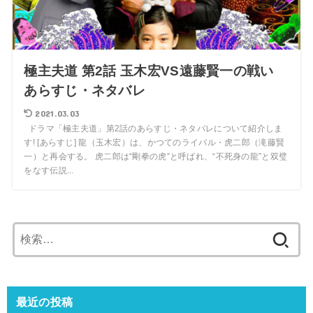
極主夫道 第2話 玉木宏VS遠藤賢一の戦い
あらすじ・ネタバレ
2021.03.03
ドラマ「極主夫道」第2話のあらすじ・ネタバレについて紹介しま
す! [あらすじ] 龍（玉木宏）は、かつてのライバル・虎二郎（滝藤賢
一）と再会する。 虎二郎は“剛拳の虎”と呼ばれ、“不死身の龍”と双璧
をなす伝説...
検
索:
最近の投稿