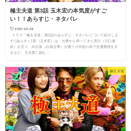
極主夫道 第3話 玉木宏の本気度がすご
い！！あらすじ・ネタバレ
2021.03.28
ドラマ「極主夫道」第3話のあらすじ・ネタバレについて紹介しま
す! [あらすじ] 龍（玉木宏）は、仕事から帰ってきた美久（川口春
奈）を労り、向日葵（白鳥玉季）が通う小学校の前で交通整理をす
るなど、主夫業に励む...
極主夫道