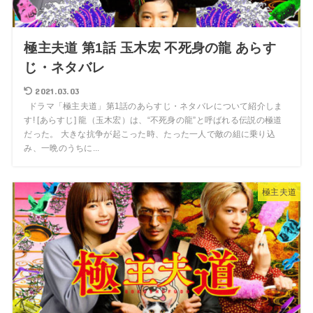
極主夫道 第1話 玉木宏 不死身の龍 あらす
じ・ネタバレ
2021.03.03
ドラマ「極主夫道」第1話のあらすじ・ネタバレについて紹介しま
す! [あらすじ] 龍（玉木宏）は、“不死身の龍”と呼ばれる伝説の極道
だった。 大きな抗争が起こった時、たった一人で敵の組に乗り込
み、一晩のうちに...
極主夫道