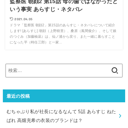
監察医 朝顔2 第15話 母の歯ではなかったと
いう事実 あらすじ・ネタバレ
2021.04.05
ドラマ「監察医 朝顔2」第15話のあらすじ・ネタバレについて紹介
します! [あらすじ] 朝顔（上野樹里）、桑原（風間俊介）、そして娘
のつぐみ（加藤柚凪）は、仙ノ浦から戻り、また一緒に暮らすこと
になった平（時任三郎）と一家...
検
索:
最近の投稿
むちゃぶり私が社長になるなんて 5話 あらすじ ねた
ばれ 高畑充希の衣装のブランドは？