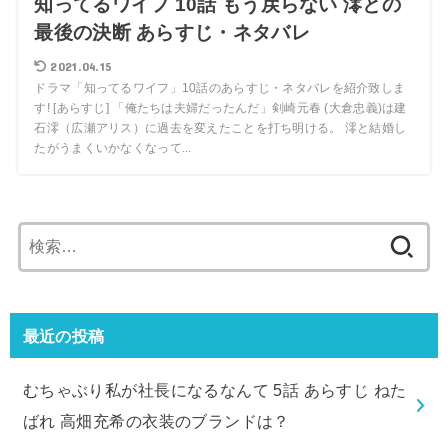
知ってるワイフ 10話 もう戻らない 澪との
最後の決断 あらすじ・ネタバレ
2021.04.15
ドラマ「知ってるワイフ」10話のあらすじ・ネタバレを紹介致しま
す! [あらすじ] 「俺たちは夫婦だったんだ」剣崎元春 (大倉忠義)は建
石澪（広瀬アリス）に過去を変えたことを打ち明ける。 澪と結婚し
たがうまくいかなくなって...
検
索:
最近の投稿
むちゃぶり私が社長になるなんて 5話 あらすじ ねた
ばれ 高畑充希の衣装のブランドは？