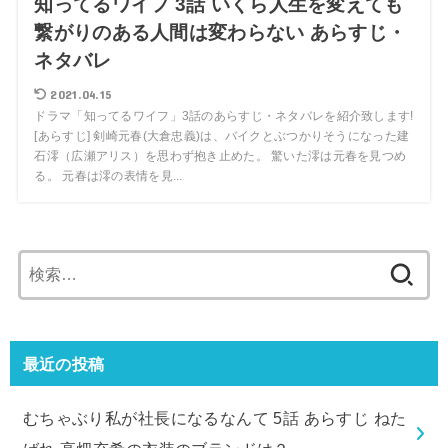
知ってるワイフ 3話 いくら人生を変えても
繋がりのある人間は変わらない あらすじ・
ネタバレ
2021.04.15
ドラマ「知ってるワイフ」3話のあらすじ・ネタバレを紹介致します!
[あらすじ] 剣崎元春(大倉忠義)は、バイクとぶつかりそうになった建
石澪（広瀬アリス）を思わず抱き止めた。 驚いた澪は元春を見つめ
る。 元春は澪の表情を見...
検
索:
最近の投稿
むちゃぶり私が社長になるなんて 5話 あらすじ ねた